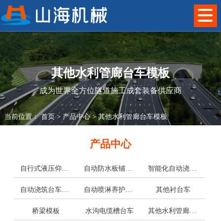
其他水利管廊台车模板
成为世界全方位隧道施工成套装备供应商
当前位置：
首页
>
产品中心
>
其他水利管廊台车模板
产品中心
自行式液压仰拱栈桥
自动防水板铺挂台车
智能化自动浇筑衬砌台车
自动浇筑台车配套件
自动喷淋养护台车
其他衬台车
桥梁模板
水沟电缆槽台车
其他水利管廊台车模板